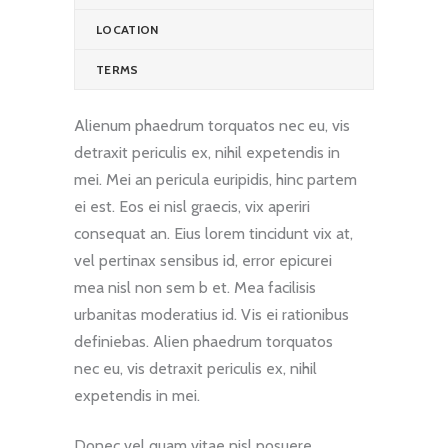
LOCATION
TERMS
Alienum phaedrum torquatos nec eu, vis
detraxit periculis ex, nihil expetendis in
mei. Mei an pericula euripidis, hinc partem
ei est. Eos ei nisl graecis, vix aperiri
consequat an. Eius lorem tincidunt vix at,
vel pertinax sensibus id, error epicurei
mea nisl non sem b et. Mea facilisis
urbanitas moderatius id. Vis ei rationibus
definiebas. Alien phaedrum torquatos
nec eu, vis detraxit periculis ex, nihil
expetendis in mei.
Donec vel quam vitae nisl posuere